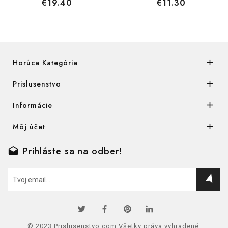
€19.40
€11.30
Horúca Kategória
Prislusenstvo
Informácie
Môj účet
Prihláste sa na odber!
near_me
© 2023
Prislusenstvo.com
Všetky práva vyhradené.