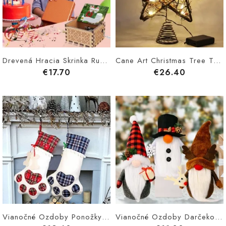
Drevená Hracia Skrinka Ručne Kľukatá Kreatívna Maľovaná Veselé Vianoce
Cane Art Christmas Tree Top Star Vianočné Ozdoby Vianočný Strom Top So Svetlami
€17.70
€26.40
Vianočné Ozdoby Ponožky Darčeková Taška Pes Paw Kostkované
Vianočné Ozdoby Darčekové Tašky Na Bábiky Domov Na Okná Darčeky Pre Deti