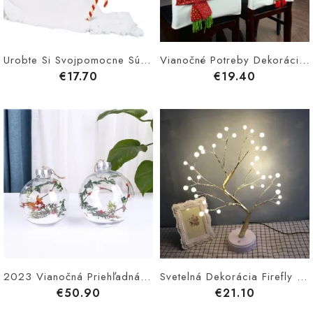
Urobte Si Svojpomocne Súpravu Snehuliaka Z Plastelíny Kreatívne Vianočné Ozdoby Si Vianočný Snehuliak Z Plsti S Bohatým Príslušenstvom Pre Batoľatá A Deti
Vianočné Potreby Dekorácia Stola Vianočný Poťah Na Stoličku Na Snehuliak Na Nový Rok
€17.70
€19.40
2023 Vianočná Priehľadná Guľatá S Romantickým A Krásnym Dizajnom Na Sviatočný Darček
Svetelná Dekorácia Firefly Tree Usb Typu Nočné Svetlo S Odnímateľnou Základnou Batériou
€50.90
€21.10