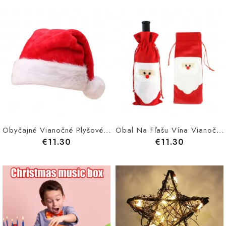
Obyčajné Vianočné Plyšové Čiapky Santa Čiapka Rekvizity Na Vianočný Večierok Zväčšujú Zahustenie Vianočných Ozdôb Pre Dospelých A Deti
Obal Na Fľašu Vína Vianočné Mikulášske Vyšívanie Celé Balenie Dekorácia Z Červeného Šnúrka Na Šnúrku Vianočná Ozdoba
€11.30
€11.30