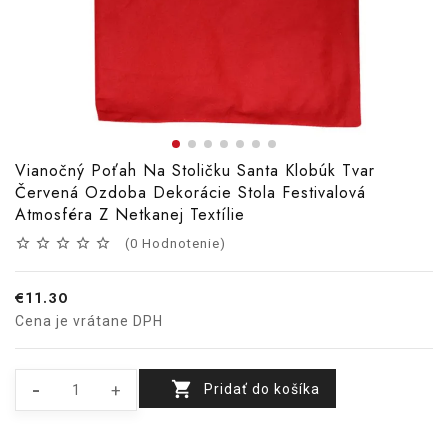
Vianočný Poťah Na Stoličku Santa Klobúk Tvar
Červená Ozdoba Dekorácie Stola Festivalová
Atmosféra Z Netkanej Textílie
star_border
star_border
star_border
star_border
star_border
(
0
Hodnotenie
)
€11.30
Cena je vrátane DPH
Pridať do košíka