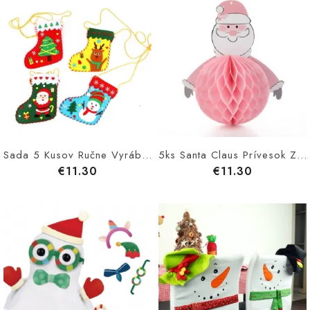
Sada 5 Kusov Ručne Vyrábané Vianočné Pančuchy Diy Remeselnícky Vianočný Stromček Santa Snehuliak Elk Pre Deti Vzdelávanie A Dekorácie
5ks Santa Claus Prívesok Z Papiera Voštinový Na Vianočnú Dekoráciu Kreslený Tvar Papierový Girlandy Snehuliak Plást
€11.30
€11.30